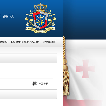
ბეჭდვა