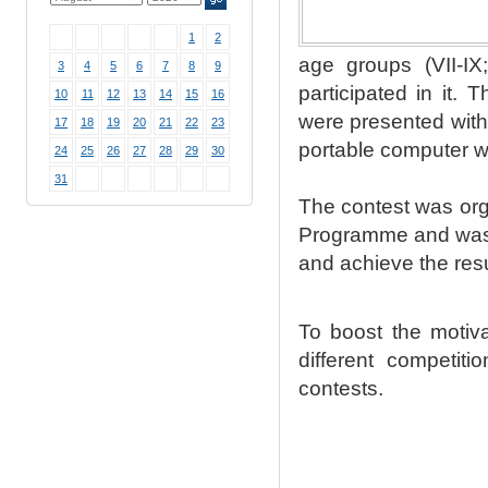
1
2
age groups (VII-IX
3
4
5
6
7
8
9
participated in it.
10
11
12
13
14
15
16
were presented with 
17
18
19
20
21
22
23
portable computer wa
24
25
26
27
28
29
30
31
The contest was org
Programme and was a
and achieve the resu
To boost the motiva
different competit
contests.