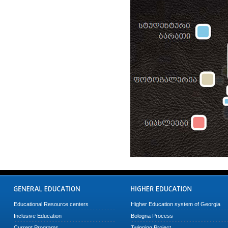
Educational Resource centers
Higher Education system of Georgia
Inclusive Education
Bologna Process
Current Programs
Twinning Project