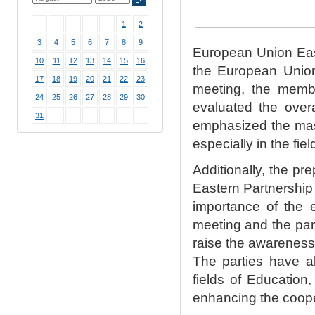
1
2
3
4
5
6
7
8
9
European Union Eas
10
11
12
13
14
15
16
the European Unio
17
18
19
20
21
22
23
meeting, the membe
24
25
26
27
28
29
30
evaluated the over
31
emphasized the mas
especially in the fi
Additionally, the p
Eastern Partnership
importance of the 
meeting and the part
raise the awareness
The parties have a
fields of Education
enhancing the coope