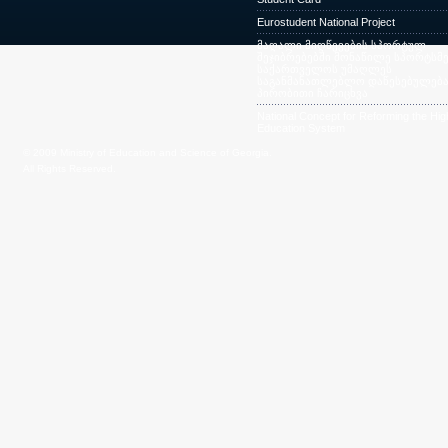
Eurostudent National Project
მაღალი მიღწევების სპორტულ
შეჯიბრებებში მონაწილე სპორტსმე
საქართველოს უმაღლეს
საგანმანათლებლო დაწესებულება
პირობითი ჩარიცხვა
National Concept for Reforming the Hig
Education System
© 2009 Ministry of Education and Science of Georgia.
All Rights Reserved.