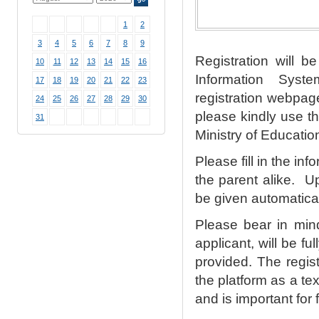
1
2
3
4
5
6
7
8
9
Registration will 
10
11
12
13
14
15
16
Information Syst
17
18
19
20
21
22
23
registration webpag
24
25
26
27
28
29
30
please kindly use th
31
Ministry of Educatio
Please fill in the inf
the parent alike. Up
be given automatical
Please bear in mind
applicant, will be f
provided. The regis
the platform as a te
and is important for f