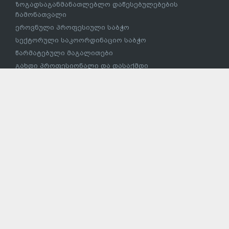
ზოგადსაგანმანათლებლო დაწესებულებების
ჩამონათვალი
ეროვნული პროფესიული საბჭო
სექტორული საკოორდინაციო საბჭო
წარმატებული მაგალითები
გახდი პროფესიონალი და დასაქმდი
სასარგებლო ბმულები
საერთაშორისო კავშირები
კვლევები
საქართველოს კანონი პროფესიული განათლების
შესახებ
პროფესიული განათლების რეფორმის ანგარიში
ზრდასრულთა განათლების სისტემა
საჯარო კონსულტაციები
„განათლების სისტემის ყველა დონეზე უწყვეტი
სამეწარმეო სწაავლების (LLEL) დანერგვის 2019-2020
წლების სამოქმედო გეგმა“’
პუბლიკაციები
პროფესიული პროგრამების განმახორციელებელი