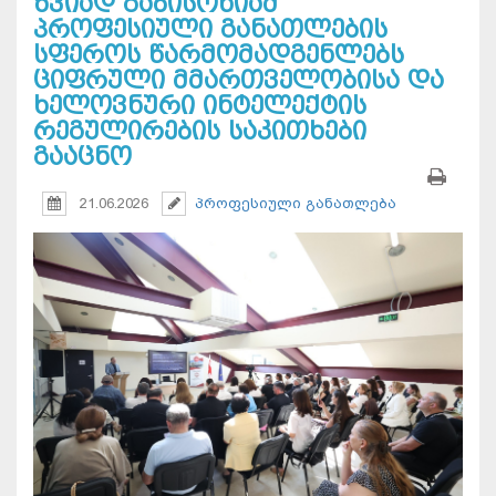
ზვიად გაბისონიამ
პროფესიული განათლების
სფეროს წარმომადგენლებს
ციფრული მმართველობისა და
ხელოვნური ინტელექტის
რეგულირების საკითხები
გააცნო
21.06.2026
პროფესიული განათლება