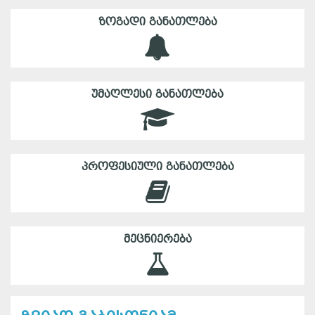
ᲖᲝᲒᲐᲓᲘ ᲒᲐᲜᲐᲗᲚᲔᲑᲐ
ᲣᲛᲐᲦᲚᲔᲡᲘ ᲒᲐᲜᲐᲗᲚᲔᲑᲐ
ᲞᲠᲝᲤᲔᲡᲘᲣᲚᲘ ᲒᲐᲜᲐᲗᲚᲔᲑᲐ
ᲛᲔᲪᲜᲘᲔᲠᲔᲑᲐ