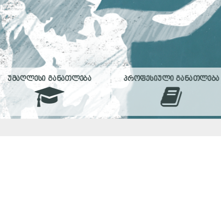
ᲣᲛᲐᲦᲚᲔᲡᲘ ᲒᲐᲜᲐᲗᲚᲔᲑᲐ
ᲞᲠᲝᲤᲔᲡᲘᲣᲚᲘ ᲒᲐᲜᲐᲗᲚᲔᲑᲐ