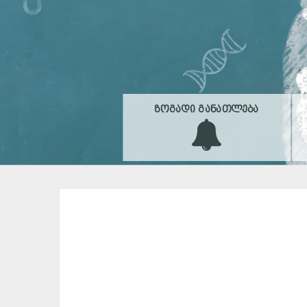
ᲖᲝᲒᲐᲓᲘ ᲒᲐᲜᲐᲗᲚᲔᲑᲐ