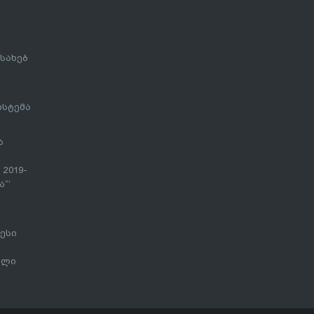
სახებ
ისტემა
ა
 2019-
“’
ესი
ალი