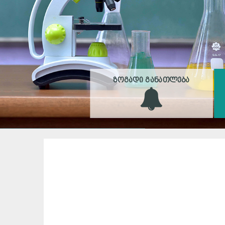
ᲖᲝᲒᲐᲓᲘ ᲒᲐᲜᲐᲗᲚᲔᲑᲐ