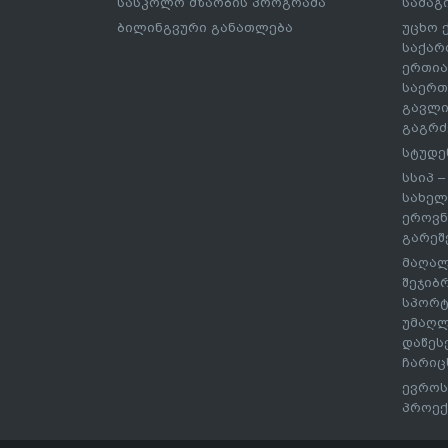
სასკოლო მზაობის პროგრამა
სამაგ
ბილინგვური განათლება
უცხო 
საქარ
ერთია
საერთ
გავლი
გაგრძ
სტუდე
სსიპ 
სახელ
ეროვნ
გარეშ
მაღალ
შეჯიბ
სპორტ
უმაღლ
დაწეს
ჩარიც
ევროს
პროექ