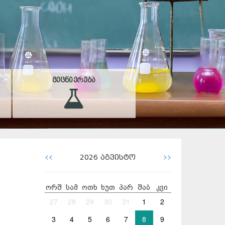
ᲛᲔᲪᲜᲘᲔᲠᲔᲑᲐ
<<
>>
2026
აგვისტო
ორშ
სამ
ოთხ
ხუთ
პარ
შაბ
კვი
27
28
29
30
31
1
2
3
4
5
6
7
8
9