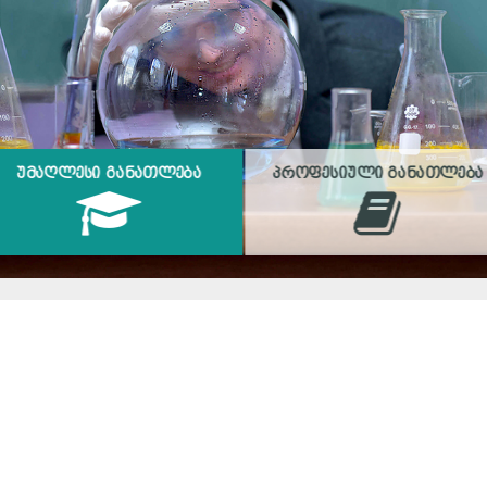
ᲣᲛᲐᲦᲚᲔᲡᲘ ᲒᲐᲜᲐᲗᲚᲔᲑᲐ
ᲞᲠᲝᲤᲔᲡᲘᲣᲚᲘ ᲒᲐᲜᲐᲗᲚᲔᲑᲐ