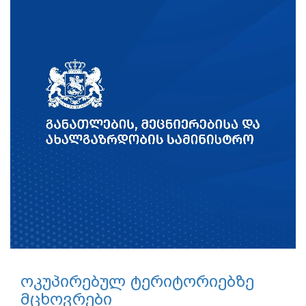
ოკუპირებულ ტერიტორიებზე
მცხოვრები