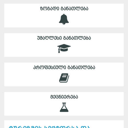
ᲖᲝᲒᲐᲓᲘ ᲒᲐᲜᲐᲗᲚᲔᲑᲐ
ᲣᲛᲐᲦᲚᲔᲡᲘ ᲒᲐᲜᲐᲗᲚᲔᲑᲐ
ᲞᲠᲝᲤᲔᲡᲘᲣᲚᲘ ᲒᲐᲜᲐᲗᲚᲔᲑᲐ
ᲛᲔᲪᲜᲘᲔᲠᲔᲑᲐ