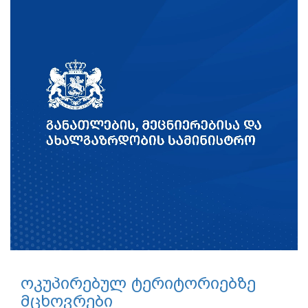
ოკუპირებულ ტერიტორიებზე
მცხოვრები