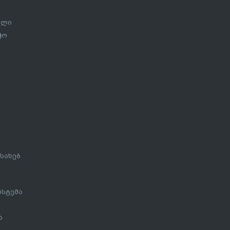
ალი
ჭო
სახებ
ისტემა
ა