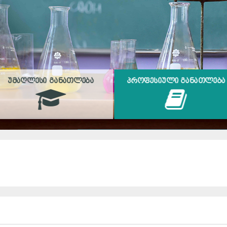
ᲣᲛᲐᲦᲚᲔᲡᲘ ᲒᲐᲜᲐᲗᲚᲔᲑᲐ
ᲞᲠᲝᲤᲔᲡᲘᲣᲚᲘ ᲒᲐᲜᲐᲗᲚᲔᲑᲐ