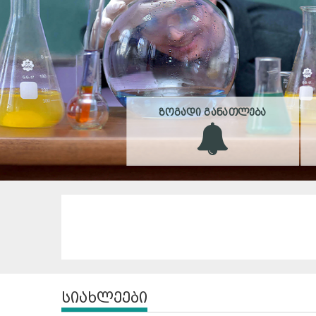
ᲖᲝᲒᲐᲓᲘ ᲒᲐᲜᲐᲗᲚᲔᲑᲐ
სიახლეები