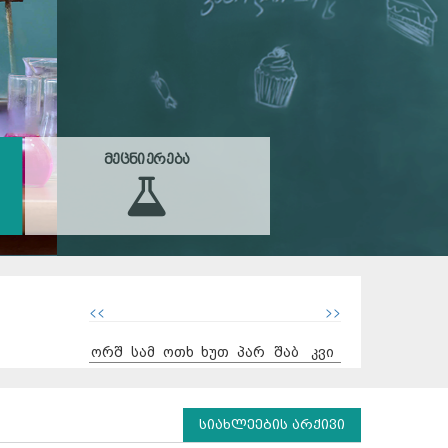
ᲛᲔᲪᲜᲘᲔᲠᲔᲑᲐ
<<
>>
ორშ
სამ
ოთხ
ხუთ
პარ
შაბ
კვი
სიახლეების არქივი