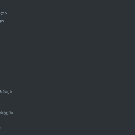
ალი
ჭო
სახებ
ისტემა
ა