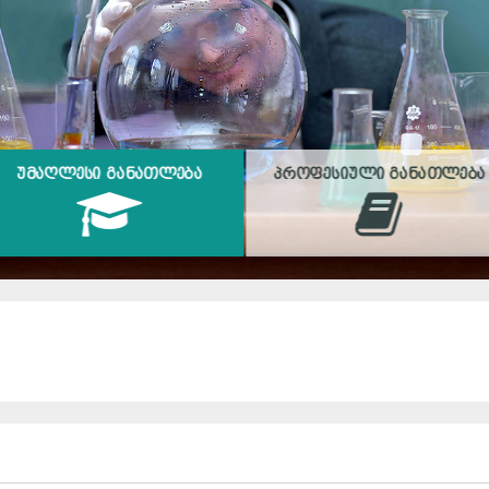
ᲣᲛᲐᲦᲚᲔᲡᲘ ᲒᲐᲜᲐᲗᲚᲔᲑᲐ
ᲞᲠᲝᲤᲔᲡᲘᲣᲚᲘ ᲒᲐᲜᲐᲗᲚᲔᲑᲐ