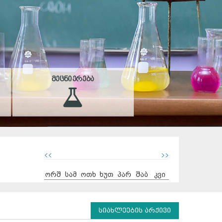
ᲛᲔᲪᲜᲘᲔᲠᲔᲑᲐ
<<
>>
ორშ
სამ
ოთხ
ხუთ
პარ
შაბ
კვი
სიახლეების არქივი