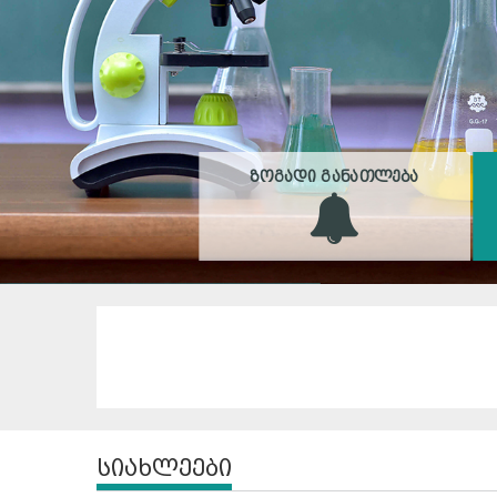
ᲖᲝᲒᲐᲓᲘ ᲒᲐᲜᲐᲗᲚᲔᲑᲐ
სიახლეები