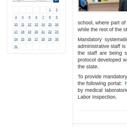
1
2
3
4
5
6
7
8
9
school, where part of
10
11
12
13
14
15
16
while the rest of the 
17
18
19
20
21
22
23
Mandatory systemati
24
25
26
27
28
29
30
administrative staff i
31
the staff are being 
protocol developed wi
the state.
To provide mandatory 
the following portal:
by medical laborator
Labor Inspection.