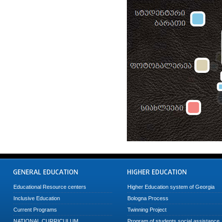
Educational Resource centers
Higher Education system of Georgia
Inclusive Education
Bologna Process
Current Programs
Twinning Project
NATIONAL CURRICULUM
Program of students social assistance