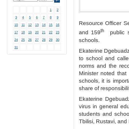
1
2
3
4
5
6
7
8
9
Resource Officer Ser
10
11
12
13
14
15
16
th
and 159
public sc
17
18
19
20
21
22
23
schools.
24
25
26
27
28
29
30
31
Ekaterine Dgebuadze
to school and calle
norms and the reco
Minister noted that
schools, it is impo
share of responsibili
Ekaterine Dgebuad
virus in general edu
students and school
Tbilisi, Rustavi, and