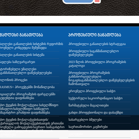
მაღლესი განათლების სისტემის რეფორმის
პროფესიული განათლების სტრატეგია
როვნული კონცეფცია შემუშავდა
პროფესიული საგანმანათლებლო
მაღლესი განათლების სისტემა
დაწესებულებები
წავლება საზღვარგარეთ
2023 წლის პროფესიული პროგრამების
კატალოგი
ვტორიზებული უმაღლესი
აგანმანათლებლო დაწესებულებები
პროფესიული პროგრამების
განმახორციელებელი
ოლონიის პროცესი
ზოგადსაგანმანათლებლო დაწესებულებების
ჩამონათვალი
RASMUS+ პროექტებში მონაწილეობა
ეროვნული პროფესიული საბჭო
ოციალური პროგრამების ფარგლებში
ტუდენტთა დაფინანსება
სექტორული საკოორდინაციო საბჭო
ცხო ქვეყნის მოქალაქეეთა სახელმწიფო
წარმატებული მაგალითები
ასწავლო/სახელმწიფო სასწავლო
ამაგისტრო გრანტით დაფინანსება
გახდი პროფესიონალი და დასაქმდი
ცხო ქვეყნის მოქალაქეებისათვის/
სასარგებლო ბმულები
აქართველოს მოქალაქეებისათვის ერთიანი
საერთაშორისო კავშირები
როვნული გამოცდების/საერთო სამაგისტრო
ამოცდების გავლის გარეშე სწავლის
კვლევები
აგრძელება