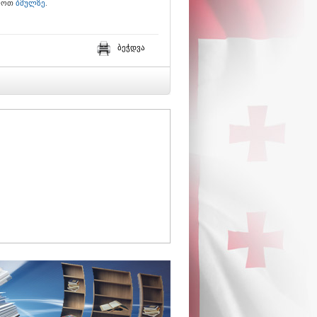
ილოთ
ბმულზე
.
ბეჭდვა