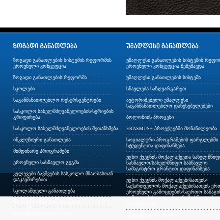
ზოგადი განათლების სისტემის რეფორმის
უმაღლესი განათლების სისტემის რეფო
ეროვნული კონცეფცია
ეროვნული კონცეფცია შემუშავდა
ზოგადი განათლების რეფორმა
უმაღლესი განათლების სისტემა
სკოლები
სწავლება საზღვარგარეთ
საგანმანათლებლო რესურსცენტრები
ავტორიზებული უმაღლესი
საგანმანათლებლო დაწესებულებები
სასკოლო სახელმძღვანელოების/სერიების
გრიფირება
ბოლონიის პროცესი
სასკოლო სახელმძღვანელოების შეთანხმება
ERASMUS+ პროექტებში მონაწილეობა
ინკლუზიური განათლება
სოციალური პროგრამების ფარგლებში
სტუდენტთა დაფინანსება
მიმდინარე პროგრამები
უცხო ქვეყნის მოქალაქეეთა სახელმწი
ეროვნული სასწავლო გეგმა
სასწავლო/სახელმწიფო სასწავლო
სამაგისტრო გრანტით დაფინანსება
კვლევები ბავშვების სასკოლო მზაობასთან
დაკავშირებით
უცხო ქვეყნის მოქალაქეებისათვის/
საქართველოს მოქალაქეებისათვის ერთ
სკოლამდელი განათლება
ეროვნული გამოცდების/საერთო სამაგ
გამოცდების გავლის გარეშე სწავლის
სასკოლო მზაობის პროგრამა
გაგრძელება
ბილინგვური განათლება
სტუდენტური ბარათი