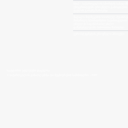
სსიპ – საქართველოს სპორტის სახელმ
უნივერსიტეტში ეროვნული გამოცდების
გავლის გარეშე ჩარიცხვა
მაღალი მიღწევების სპორტულ შეჯიბრებ
მონაწილე სპორტსმენის საქართველოს
უმაღლეს საგანმანათლებლო
დაწესებულებაში პირობითი ჩარიცხვა
ევროსტუდნეტის ეროვნული პროექტი
საავტორო უფლებები დაცულია
© საქართველოს განათლებისა და მეცნიერების სამინისტრო - 2009