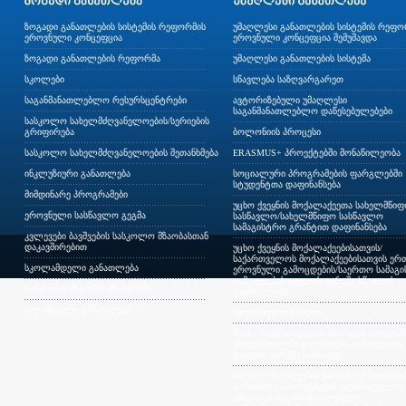
ზოგადი განათლების სისტემის რეფორმის
უმაღლესი განათლების სისტემის რეფო
ეროვნული კონცეფცია
ეროვნული კონცეფცია შემუშავდა
ზოგადი განათლების რეფორმა
უმაღლესი განათლების სისტემა
სკოლები
სწავლება საზღვარგარეთ
საგანმანათლებლო რესურსცენტრები
ავტორიზებული უმაღლესი
საგანმანათლებლო დაწესებულებები
სასკოლო სახელმძღვანელოების/სერიების
გრიფირება
ბოლონიის პროცესი
სასკოლო სახელმძღვანელოების შეთანხმება
ERASMUS+ პროექტებში მონაწილეობა
ინკლუზიური განათლება
სოციალური პროგრამების ფარგლებში
სტუდენტთა დაფინანსება
მიმდინარე პროგრამები
უცხო ქვეყნის მოქალაქეეთა სახელმწი
ეროვნული სასწავლო გეგმა
სასწავლო/სახელმწიფო სასწავლო
სამაგისტრო გრანტით დაფინანსება
კვლევები ბავშვების სასკოლო მზაობასთან
დაკავშირებით
უცხო ქვეყნის მოქალაქეებისათვის/
საქართველოს მოქალაქეებისათვის ერთ
სკოლამდელი განათლება
ეროვნული გამოცდების/საერთო სამაგ
გამოცდების გავლის გარეშე სწავლის
სასკოლო მზაობის პროგრამა
გაგრძელება
ბილინგვური განათლება
სტუდენტური ბარათი
სსიპ – საქართველოს სპორტის სახელმ
უნივერსიტეტში ეროვნული გამოცდების
გავლის გარეშე ჩარიცხვა
მაღალი მიღწევების სპორტულ შეჯიბრებ
მონაწილე სპორტსმენის საქართველოს
უმაღლეს საგანმანათლებლო