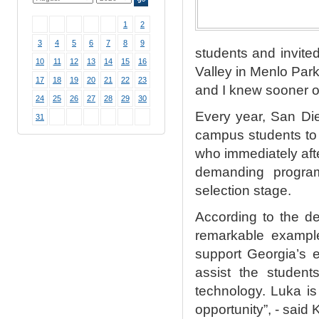
1
2
3
4
5
6
7
8
9
students and invite
10
11
12
13
14
15
16
Valley in Menlo Par
17
18
19
20
21
22
23
and I knew sooner or
24
25
26
27
28
29
30
Every year, San Die
31
campus students to 
who immediately after
demanding program
selection stage.
According to the d
remarkable exampl
support Georgia’s 
assist the student
technology. Luka is
opportunity”, - said