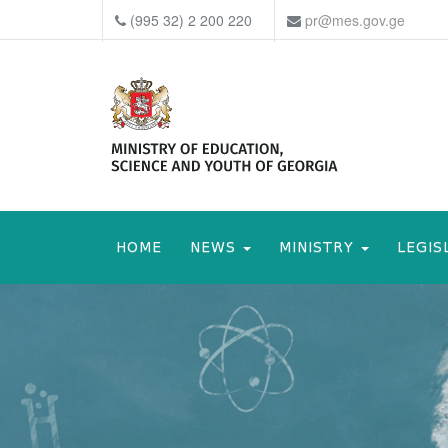
(995 32) 2 200 220
pr@mes.gov.ge
HOME
NEWS
MINISTRY
LEGIS