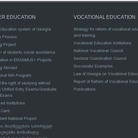
ER EDUCATION
VOCATIONAL EDUCATION
Education system of Georgia
Strategy for reform of vocational ed
and training
a Process
Vocational Education Institutions
g Project
National Vocational Council
 of students social assistance
Sectoral Coordination Council
pation in ERASMUS+ Projects
Successful Examples
ng Abroad
Law of Georgia on Vocational Educ
ional MA Program
Report of Reform of Vocational Edu
 the right of studying without
 Unified Entry Exams/Graduate
Publications
 Exams
ed Institutions
 Card
dent National Project
ი მიღწევების სპორტულ
რებებში მონაწილე