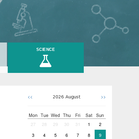
SCIENCE
<<
>>
2026
August
Mon
Tue
Wed
Thu
Fri
Sat
Sun
27
28
29
30
31
1
2
3
4
5
6
7
8
9