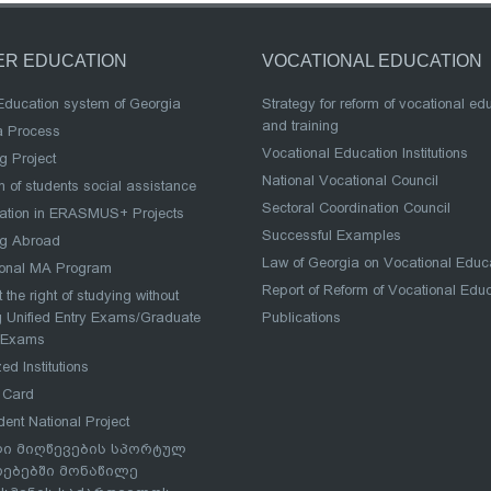
ER EDUCATION
VOCATIONAL EDUCATION
Education system of Georgia
Strategy for reform of vocational ed
and training
a Process
Vocational Education Institutions
g Project
National Vocational Council
 of students social assistance
Sectoral Coordination Council
pation in ERASMUS+ Projects
Successful Examples
ng Abroad
Law of Georgia on Vocational Educ
ional MA Program
Report of Reform of Vocational Edu
 the right of studying without
 Unified Entry Exams/Graduate
Publications
 Exams
ed Institutions
 Card
dent National Project
ი მიღწევების სპორტულ
რებებში მონაწილე