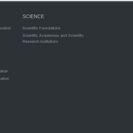
SCIENCE
ucation
Scientific Foundations
Scientific Academies and Scientific
Research Institutions
ation
cation