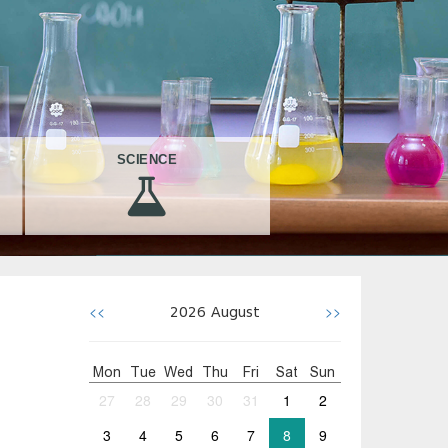
SCIENCE
<<
>>
2026
August
Mon
Tue
Wed
Thu
Fri
Sat
Sun
27
28
29
30
31
1
2
3
4
5
6
7
8
9