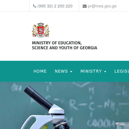
(995 32) 2 200 220
pr@mes.gov.ge
HOME
NEWS
MINISTRY
LEGIS