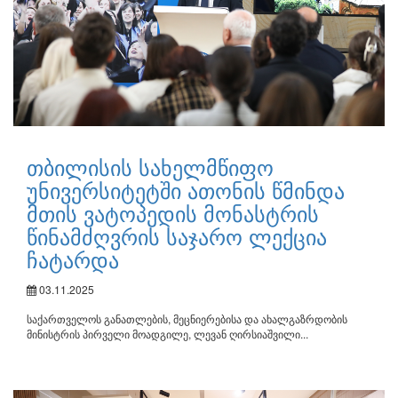
თბილისის სახელმწიფო
უნივერსიტეტში ათონის წმინდა
მთის ვატოპედის მონასტრის
წინამძღვრის საჯარო ლექცია
ჩატარდა
03.11.2025
საქართველოს განათლების, მეცნიერებისა და ახალგაზრდობის
მინისტრის პირველი მოადგილე, ლევან ღირსიაშვილი...