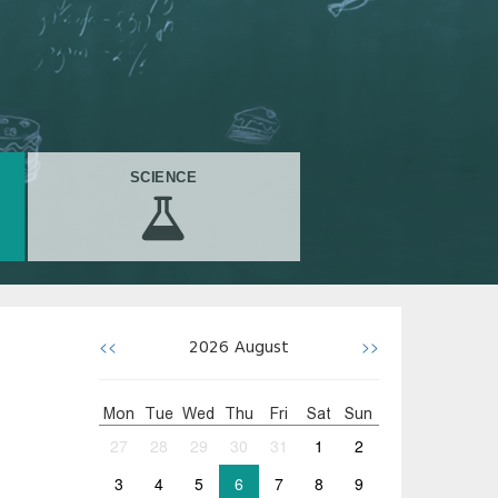
SCIENCE
<<
>>
2026
August
Mon
Tue
Wed
Thu
Fri
Sat
Sun
27
28
29
30
31
1
2
3
4
5
6
7
8
9