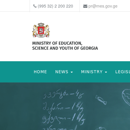
(995 32) 2 200 220
pr@mes.gov.ge
HOME
NEWS
MINISTRY
LEGIS