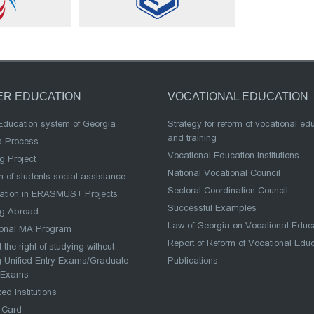
ER EDUCATION
VOCATIONAL EDUCATION
Education system of Georgia
Strategy for reform of vocational ed
and training
a Process
Vocational Education Institutions
g Project
National Vocational Council
 of students social assistance
Sectoral Coordination Council
pation in ERASMUS+ Projects
Successful Examples
ng Abroad
Law of Georgia on Vocational Educ
ional MA Program
Report of Reform of Vocational Edu
 the right of studying without
 Unified Entry Exams/Graduate
Publications
 Exams
ed Institutions
 Card