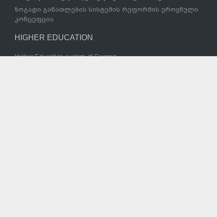
ზოგადი განათლების სისტემის რეფორმის ეროვნული
კონცეფცია
HIGHER EDUCATION
Higher Education system of Georgia
Bologna Process
Twinning Project
Program of students social assistance
Participation in ERASMUS+ Projects
Standing Abroad
Educational MA Program
To grant the right of studying without passing Unified Entry
Exams/Graduate Record Exams
Authorized Institutions
Student Card
Eurostudent National Project
მაღალი მიღწევების სპორტულ შეჯიბრებებში
მონაწილე სპორტსმენის საქართველოს უმაღლეს