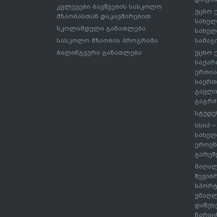
კვლევები ბავშვების სასკოლო
უცხო 
მზაობასთან დაკავშირებით
სახელ
სკოლამდელი განათლება
სახელ
სასკოლო მზაობის პროგრამა
სამაგ
ბილინგვური განათლება
უცხო 
საქარ
ერთია
საერთ
გავლი
გაგრძ
სტუდე
სსიპ 
სახელ
ეროვნ
გარეშ
მაღალ
შეჯიბ
სპორტ
უმაღლ
დაწეს
ჩარიც