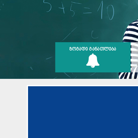
ᲖᲝᲒᲐᲓᲘ ᲒᲐᲜᲐᲗᲚᲔᲑᲐ