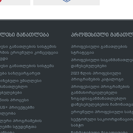
ღლესი განათლება
პროფესიული განათლ
ესი განათლების სისტემის
პროფესიული განათლების
მის ეროვნული კონცეფცია
სტრატეგია
ავდა
პროფესიული საგანმანათლ
ესი განათლების სისტემა
დაწესებულებები
ება საზღვარგარეთ
2023 წლის პროფესიული
პროგრამების კატალოგი
იზებული უმაღლესი
ნმანათლებლო
პროფესიული პროგრამების
ებულებები
განმახორციელებელი
ზოგადსაგანმანათლებლო
იის პროცესი
დაწესებულებების ჩამონათვ
US+ პროექტებში
ეროვნული პროფესიული საბ
ილეობა
სექტორული საკოორდინაციო
ლური პროგრამების
საბჭო
ებში სტუდენტთა
ანსება
წარმატებული მაგალითები