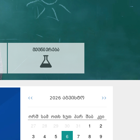
ᲛᲔᲪᲜᲘᲔᲠᲔᲑᲐ
<<
>>
2026
აგვისტო
ორშ
სამ
ოთხ
ხუთ
პარ
შაბ
კვი
27
28
29
30
31
1
2
3
4
5
6
7
8
9