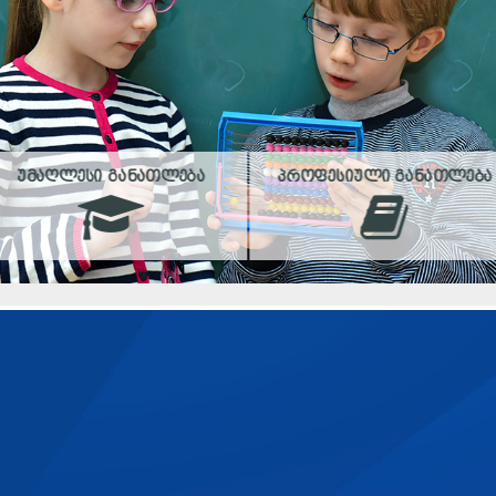
ᲣᲛᲐᲦᲚᲔᲡᲘ ᲒᲐᲜᲐᲗᲚᲔᲑᲐ
ᲞᲠᲝᲤᲔᲡᲘᲣᲚᲘ ᲒᲐᲜᲐᲗᲚᲔᲑᲐ