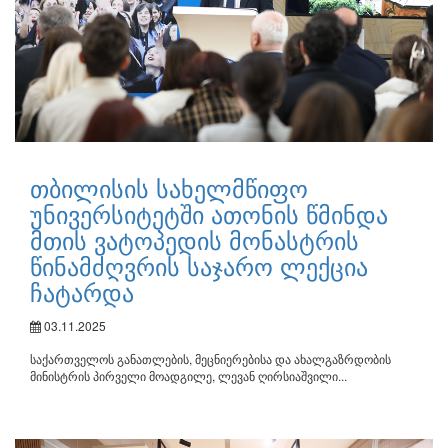
თბილისის სახელმწიფო
უნივერსიტეტში ათონის წმინდა
მთის ვატოპედის მონასტრის
წინამძღვრის საჯარო ლექცია
ჩატარდა
03.11.2025
საქართველოს განათლების, მეცნიერებისა და ახალგაზრდობის
მინისტრის პირველი მოადგილე, ლევან ღირსიაშვილი...