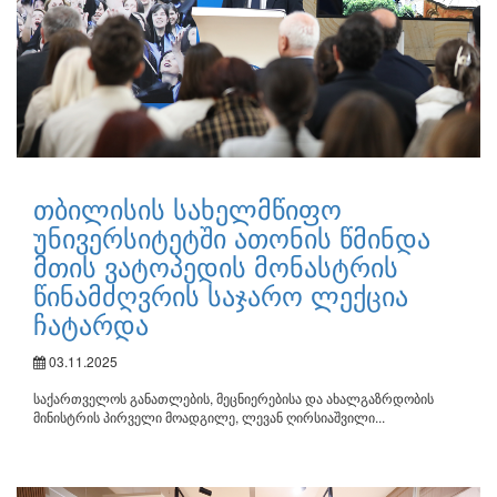
თბილისის სახელმწიფო
უნივერსიტეტში ათონის წმინდა
მთის ვატოპედის მონასტრის
წინამძღვრის საჯარო ლექცია
ჩატარდა
03.11.2025
საქართველოს განათლების, მეცნიერებისა და ახალგაზრდობის
მინისტრის პირველი მოადგილე, ლევან ღირსიაშვილი...