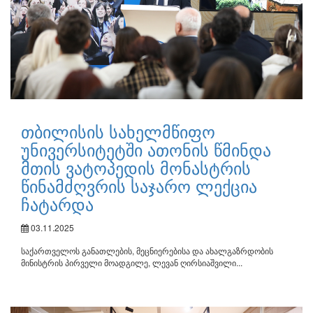
თბილისის სახელმწიფო
უნივერსიტეტში ათონის წმინდა
მთის ვატოპედის მონასტრის
წინამძღვრის საჯარო ლექცია
ჩატარდა
03.11.2025
საქართველოს განათლების, მეცნიერებისა და ახალგაზრდობის
მინისტრის პირველი მოადგილე, ლევან ღირსიაშვილი...