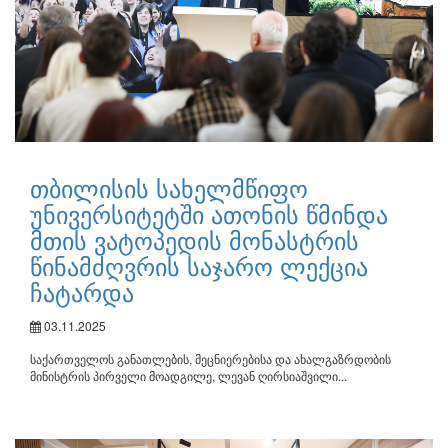
თბილისის სახელმწიფო
უნივერსიტეტში ათონის წმინდა
მთის ვატოპედის მონასტრის
წინამძღვრის საჯარო ლექცია
ჩატარდა
03.11.2025
საქართველოს განათლების, მეცნიერებისა და ახალგაზრდობის
მინისტრის პირველი მოადგილე, ლევან ღირსიაშვილი...