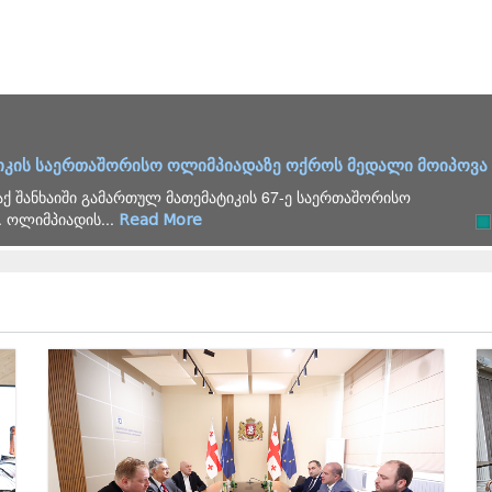
იკის საერთაშორისო ოლიმპიადაზე ოქროს მედალი მოიპოვა
ქ შანხაიში გამართულ მათემატიკის 67-ე საერთაშორისო
 ოლიმპიადის...
Read More