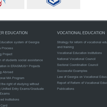
ER EDUCATION
VOCATIONAL EDUCATION
Education system of Georgia
Strategy for reform of vocational ed
and training
a Process
Vocational Education Institutions
g Project
National Vocational Council
 of students social assistance
Sectoral Coordination Council
pation in ERASMUS+ Projects
Successful Examples
ng Abroad
Law of Georgia on Vocational Educ
ional MA Program
Report of Reform of Vocational Edu
 the right of studying without
 Unified Entry Exams/Graduate
Publications
 Exams
ed Institutions
 Card