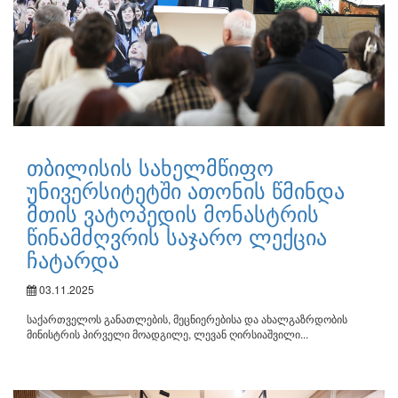
თბილისის სახელმწიფო
უნივერსიტეტში ათონის წმინდა
მთის ვატოპედის მონასტრის
წინამძღვრის საჯარო ლექცია
ჩატარდა
03.11.2025
საქართველოს განათლების, მეცნიერებისა და ახალგაზრდობის
მინისტრის პირველი მოადგილე, ლევან ღირსიაშვილი...