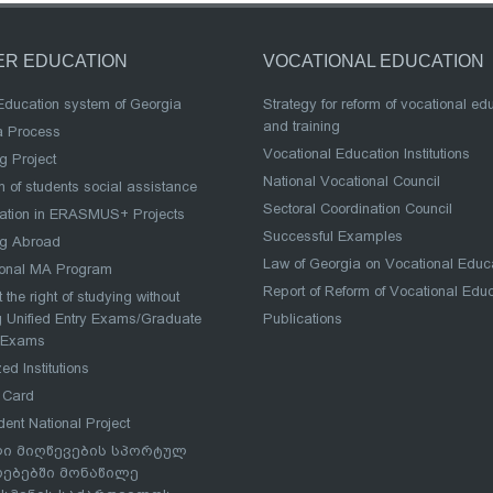
ER EDUCATION
VOCATIONAL EDUCATION
Education system of Georgia
Strategy for reform of vocational ed
and training
a Process
Vocational Education Institutions
g Project
National Vocational Council
 of students social assistance
Sectoral Coordination Council
pation in ERASMUS+ Projects
Successful Examples
ng Abroad
Law of Georgia on Vocational Educ
ional MA Program
Report of Reform of Vocational Edu
 the right of studying without
 Unified Entry Exams/Graduate
Publications
 Exams
ed Institutions
 Card
dent National Project
ი მიღწევების სპორტულ
რებებში მონაწილე