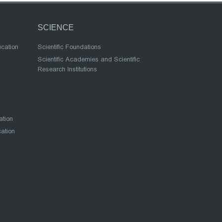
SCIENCE
ucation
Scientific Foundations
Scientific Academies and Scientific
Research Institutions
ation
cation