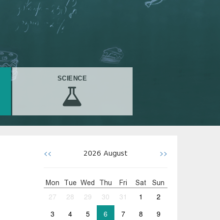
SCIENCE
<<
>>
2026
August
Mon
Tue
Wed
Thu
Fri
Sat
Sun
27
28
29
30
31
1
2
3
4
5
6
7
8
9