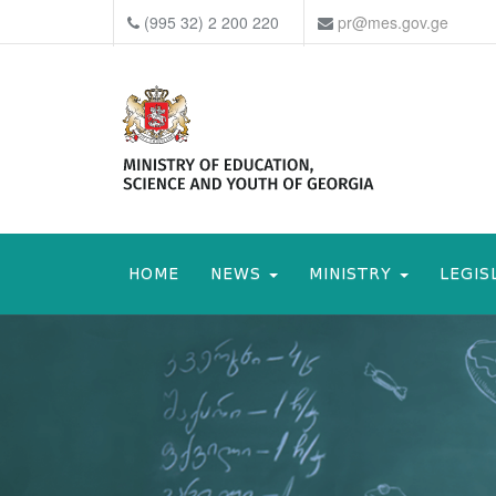
(995 32) 2 200 220
pr@mes.gov.ge
HOME
NEWS
MINISTRY
LEGIS