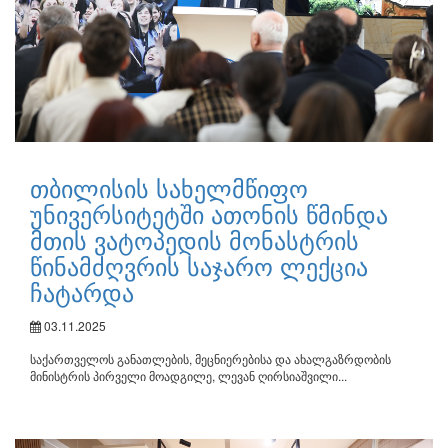
თბილისის სახელმწიფო
უნივერსიტეტში ათონის წმინდა
მთის ვატოპედის მონასტრის
წინამძღვრის საჯარო ლექცია
ჩატარდა
03.11.2025
საქართველოს განათლების, მეცნიერებისა და ახალგაზრდობის
მინისტრის პირველი მოადგილე, ლევან ღირსიაშვილი...