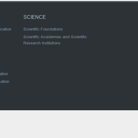
SCIENCE
ucation
Scientific Foundations
Scientific Academies and Scientific
Research Institutions
ation
cation