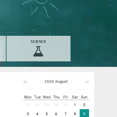
SCIENCE
<<
>>
2026
August
Mon
Tue
Wed
Thu
Fri
Sat
Sun
27
28
29
30
31
1
2
3
4
5
6
7
8
9