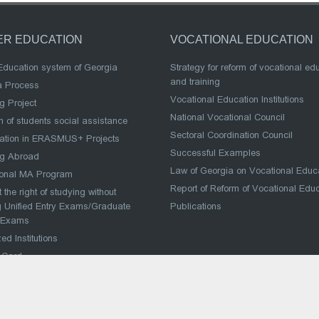
ER EDUCATION
VOCATIONAL EDUCATION
Education system of Georgia
Strategy for reform of vocational ed
and training
a Process
Vocational Education Institutions
g Project
National Vocational Council
 of students social assistance
Sectoral Coordination Council
pation in ERASMUS+ Projects
Successful Examples
ng Abroad
Law of Georgia on Vocational Educ
ional MA Program
Report of Reform of Vocational Edu
 the right of studying without
 Unified Entry Exams/Graduate
Publications
 Exams
ed Institutions
 Card
dent National Project
ი მიღწევების სპორტულ
რებებში მონაწილე