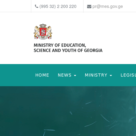
(995 32) 2 200 220
pr@mes.gov.ge
HOME
NEWS
MINISTRY
LEGIS