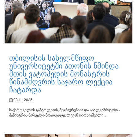
თბილისის სახელმწიფო
უნივერსიტეტში ათონის წმინდა
მთის ვატოპედის მონასტრის
წინამძღვრის საჯარო ლექცია
ჩატარდა
03.11.2025
საქართველოს განათლების, მეცნიერებისა და ახალგაზრდობის
მინისტრის პირველი მოადგილე, ლევან ღირსიაშვილი...