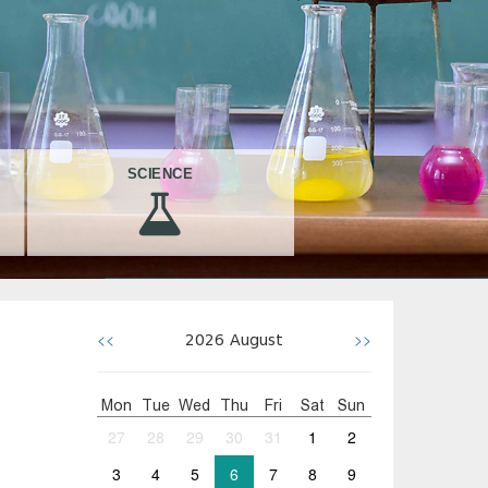
SCIENCE
<<
>>
2026
August
Mon
Tue
Wed
Thu
Fri
Sat
Sun
27
28
29
30
31
1
2
3
4
5
6
7
8
9