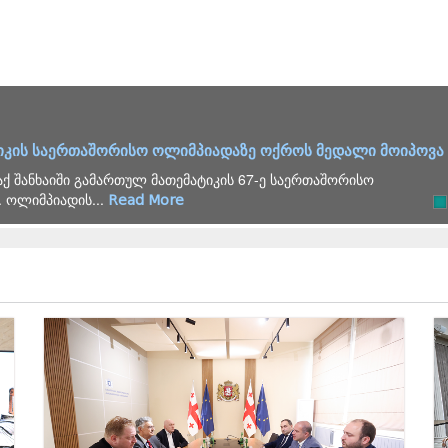
იკის საერთაშორისო ოლიმპიადაზე ოქროს მედალი მოიპოვა
ქ შანხაიში გამართულ მათემატიკის 67-ე საერთაშორისო
 ოლიმპიადის...
Read More