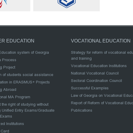
ER EDUCATION
VOCATIONAL EDUCATION
Education system of Georgia
Strategy for reform of vocational ed
and training
a Process
Vocational Education Institutions
g Project
National Vocational Council
 of students social assistance
Sectoral Coordination Council
pation in ERASMUS+ Projects
Successful Examples
ng Abroad
Law of Georgia on Vocational Educ
ional MA Program
Report of Reform of Vocational Edu
 the right of studying without
 Unified Entry Exams/Graduate
Publications
 Exams
ed Institutions
 Card