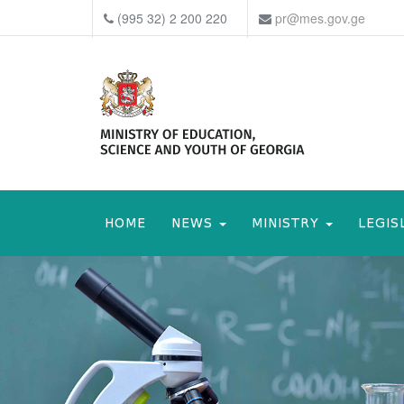
(995 32) 2 200 220
pr@mes.gov.ge
HOME
NEWS
MINISTRY
LEGIS