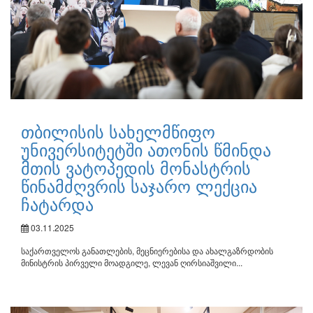
თბილისის სახელმწიფო
უნივერსიტეტში ათონის წმინდა
მთის ვატოპედის მონასტრის
წინამძღვრის საჯარო ლექცია
ჩატარდა
03.11.2025
საქართველოს განათლების, მეცნიერებისა და ახალგაზრდობის
მინისტრის პირველი მოადგილე, ლევან ღირსიაშვილი...