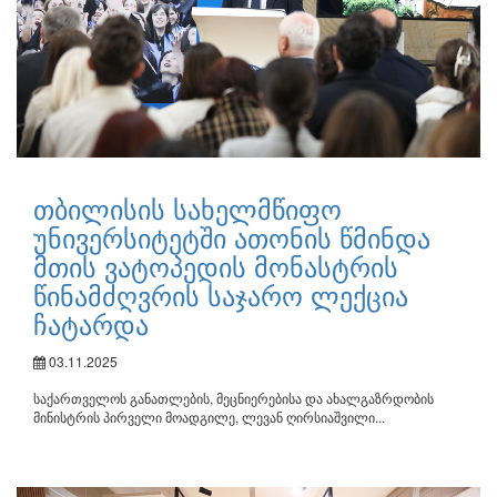
თბილისის სახელმწიფო
უნივერსიტეტში ათონის წმინდა
მთის ვატოპედის მონასტრის
წინამძღვრის საჯარო ლექცია
ჩატარდა
03.11.2025
საქართველოს განათლების, მეცნიერებისა და ახალგაზრდობის
მინისტრის პირველი მოადგილე, ლევან ღირსიაშვილი...