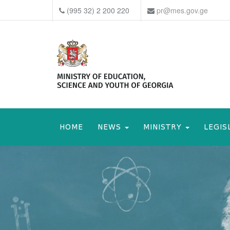
(995 32) 2 200 220
pr@mes.gov.ge
HOME
NEWS
MINISTRY
LEGIS