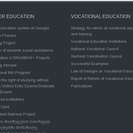
ER EDUCATION
VOCATIONAL EDUCATION
Education system of Georgia
Strategy for reform of vocational ed
and training
a Process
Vocational Education Institutions
g Project
National Vocational Council
 of students social assistance
Sectoral Coordination Council
pation in ERASMUS+ Projects
Successful Examples
ng Abroad
Law of Georgia on Vocational Educ
ional MA Program
Report of Reform of Vocational Edu
 the right of studying without
 Unified Entry Exams/Graduate
Publications
 Exams
ed Institutions
 Card
dent National Project
ი მიღწევების სპორტულ
რებებში მონაწილე