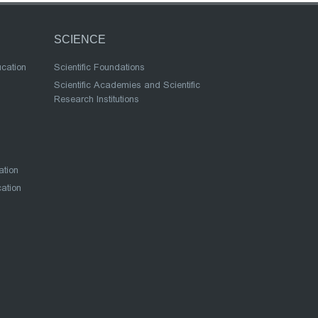
SCIENCE
ucation
Scientific Foundations
Scientific Academies and Scientific
Research Institutions
ation
cation