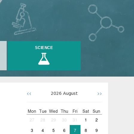
SCIENCE
<<
>>
2026
August
Mon
Tue
Wed
Thu
Fri
Sat
Sun
27
28
29
30
31
1
2
3
4
5
6
7
8
9