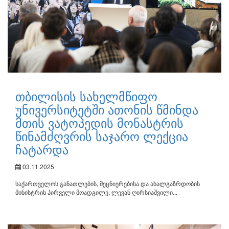
თბილისის სახელმწიფო
უნივერსიტეტში ათონის წმინდა
მთის ვატოპედის მონასტრის
წინამძღვრის საჯარო ლექცია
ჩატარდა
03.11.2025
საქართველოს განათლების, მეცნიერებისა და ახალგაზრდობის
მინისტრის პირველი მოადგილე, ლევან ღირსიაშვილი...