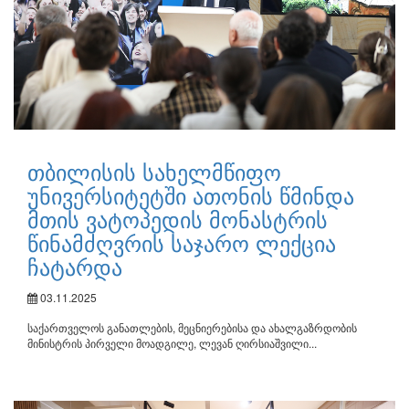
თბილისის სახელმწიფო
უნივერსიტეტში ათონის წმინდა
მთის ვატოპედის მონასტრის
წინამძღვრის საჯარო ლექცია
ჩატარდა
03.11.2025
საქართველოს განათლების, მეცნიერებისა და ახალგაზრდობის
მინისტრის პირველი მოადგილე, ლევან ღირსიაშვილი...