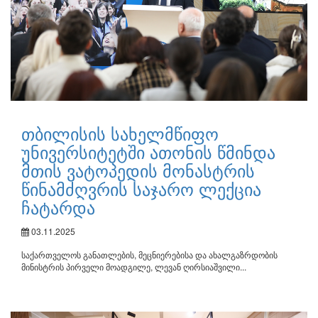
თბილისის სახელმწიფო
უნივერსიტეტში ათონის წმინდა
მთის ვატოპედის მონასტრის
წინამძღვრის საჯარო ლექცია
ჩატარდა
03.11.2025
საქართველოს განათლების, მეცნიერებისა და ახალგაზრდობის
მინისტრის პირველი მოადგილე, ლევან ღირსიაშვილი...