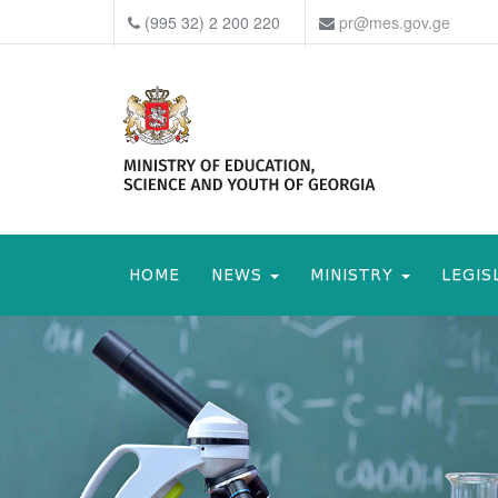
(995 32) 2 200 220
pr@mes.gov.ge
HOME
NEWS
MINISTRY
LEGIS