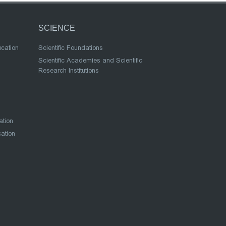
SCIENCE
ucation
Scientific Foundations
Scientific Academies and Scientific
Research Institutions
ation
cation