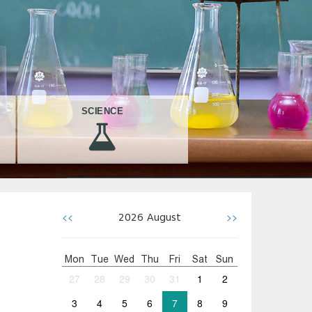
SCIENCE
<<
>>
2026
August
Mon
Tue
Wed
Thu
Fri
Sat
Sun
27
28
29
30
31
1
2
3
4
5
6
7
8
9