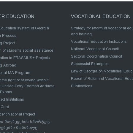
ER EDUCATION
VOCATIONAL EDUCATION
Education system of Georgia
Strategy for reform of vocational ed
and training
a Process
Vocational Education Institutions
g Project
National Vocational Council
 of students social assistance
Sectoral Coordination Council
pation in ERASMUS+ Projects
Successful Examples
ng Abroad
Law of Georgia on Vocational Educ
ional MA Program
Report of Reform of Vocational Edu
 the right of studying without
 Unified Entry Exams/Graduate
Publications
 Exams
ed Institutions
 Card
dent National Project
ი მიღწევების სპორტულ
რებებში მონაწილე