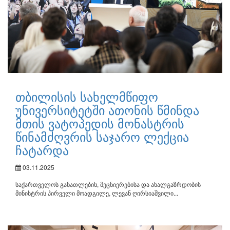
თბილისის სახელმწიფო
უნივერსიტეტში ათონის წმინდა
მთის ვატოპედის მონასტრის
წინამძღვრის საჯარო ლექცია
ჩატარდა
03.11.2025
საქართველოს განათლების, მეცნიერებისა და ახალგაზრდობის
მინისტრის პირველი მოადგილე, ლევან ღირსიაშვილი...