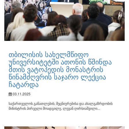
თბილისის სახელმწიფო
უნივერსიტეტში ათონის წმინდა
მთის ვატოპედის მონასტრის
წინამძღვრის საჯარო ლექცია
ჩატარდა
03.11.2025
საქართველოს განათლების, მეცნიერებისა და ახალგაზრდობის
მინისტრის პირველი მოადგილე, ლევან ღირსიაშვილი...