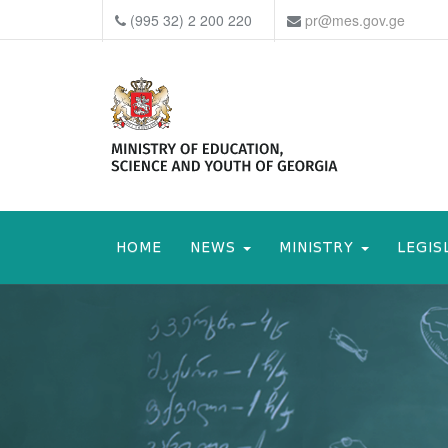
(995 32) 2 200 220
pr@mes.gov.ge
HOME
NEWS
MINISTRY
LEGIS