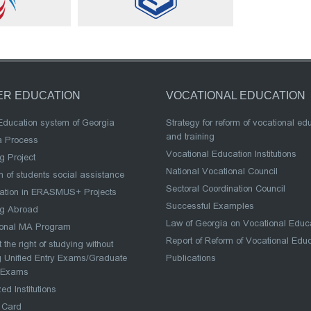
ER EDUCATION
VOCATIONAL EDUCATION
Education system of Georgia
Strategy for reform of vocational ed
and training
a Process
Vocational Education Institutions
g Project
National Vocational Council
 of students social assistance
Sectoral Coordination Council
pation in ERASMUS+ Projects
Successful Examples
ng Abroad
Law of Georgia on Vocational Educ
ional MA Program
Report of Reform of Vocational Edu
 the right of studying without
 Unified Entry Exams/Graduate
Publications
 Exams
ed Institutions
 Card