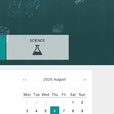
SCIENCE
<<
>>
2026
August
Mon
Tue
Wed
Thu
Fri
Sat
Sun
27
28
29
30
31
1
2
3
4
5
6
7
8
9