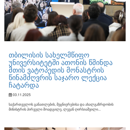
თბილისის სახელმწიფო
უნივერსიტეტში ათონის წმინდა
მთის ვატოპედის მონასტრის
წინამძღვრის საჯარო ლექცია
ჩატარდა
03.11.2025
საქართველოს განათლების, მეცნიერებისა და ახალგაზრდობის
მინისტრის პირველი მოადგილე, ლევან ღირსიაშვილი...