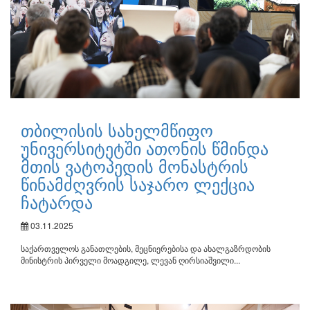
თბილისის სახელმწიფო
უნივერსიტეტში ათონის წმინდა
მთის ვატოპედის მონასტრის
წინამძღვრის საჯარო ლექცია
ჩატარდა
03.11.2025
საქართველოს განათლების, მეცნიერებისა და ახალგაზრდობის
მინისტრის პირველი მოადგილე, ლევან ღირსიაშვილი...