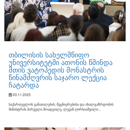
თბილისის სახელმწიფო
უნივერსიტეტში ათონის წმინდა
მთის ვატოპედის მონასტრის
წინამძღვრის საჯარო ლექცია
ჩატარდა
03.11.2025
საქართველოს განათლების, მეცნიერებისა და ახალგაზრდობის
მინისტრის პირველი მოადგილე, ლევან ღირსიაშვილი...